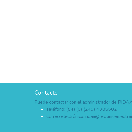
Contacto
Puede contactar con el administrador de RIDA
Teléfono: (54) (0) (249) 4385502
Correo electrónico:
ridaa@rec.unicen.edu.a