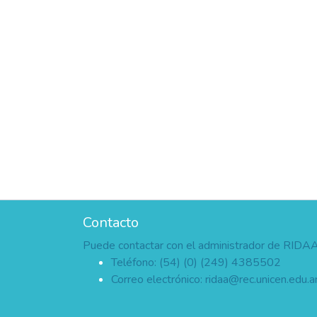
Contacto
Puede contactar con el administrador de RIDA
Teléfono: (54) (0) (249) 4385502
Correo electrónico:
ridaa@rec.unicen.edu.a